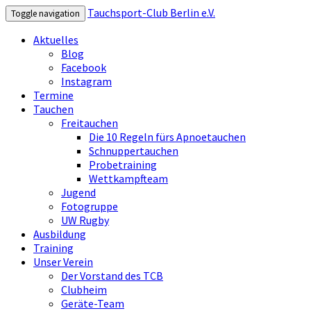
Tauchsport-Club Berlin e.V.
Toggle navigation
Aktuelles
Blog
Facebook
Instagram
Termine
Tauchen
Freitauchen
Die 10 Regeln fürs Apnoetauchen
Schnuppertauchen
Probetraining
Wettkampfteam
Jugend
Fotogruppe
UW Rugby
Ausbildung
Training
Unser Verein
Der Vorstand des TCB
Clubheim
Geräte-Team