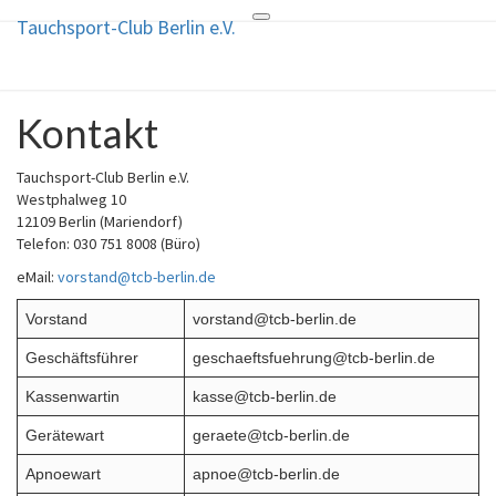
Tauchsport-Club Berlin e.V.
Toggle
Tauchsport-Club Berlin e.V.
navigation
TCB
Kontakt
Kontakt
Tauchsport-Club Berlin e.V.
Westphalweg 10
12109 Berlin (Mariendorf)
Telefon: 030 751 8008 (Büro)
eMail:
vorstand@tcb-berlin.de
Vorstand
vorstand@tcb-berlin.de
Geschäftsführer
geschaeftsfuehrung@tcb-berlin.de
Kassenwartin
kasse@tcb-berlin.de
Gerätewart
geraete@tcb-berlin.de
Apnoewart
apnoe@tcb-berlin.de