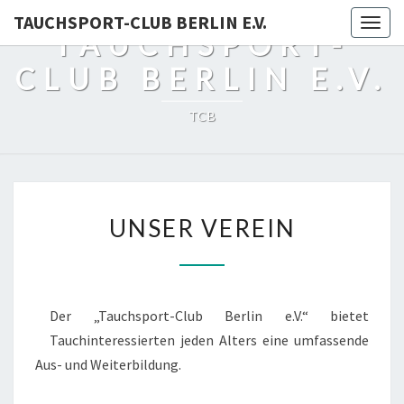
TAUCHSPORT-CLUB BERLIN E.V.
Togg
TAUCHSPORT-
navig
CLUB BERLIN E.V.
TCB
UNSER
UNSER VEREIN
VEREIN
Der „Tauchsport-Club Berlin e.V.“ bietet
Tauchinteressierten jeden Alters eine umfassende
Aus- und Weiterbildung.