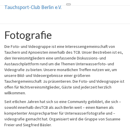
Tauchsport-Club Berlin e.V.
Toggle
Tauchsport-Club Berlin e.V.
navigation
TCB
Fotografie
Fotografie
Die Foto- und Videogruppe ist eine Interessengemeinschaft von
Tauchern und Apnoeisten innerhalb des TCB. Unser Bestreben ist es,
den Vereinsmitgliedern eine umfassende Diskussions- und
Austauschplattform rund um die Themen Unterwasserfoto- und
Videografie zu bieten. Unsere monatlichen Treffen nutzen wir, um
unsere Bild- und Videoergebnisse einer größeren
Tauchergemeinschaft zu präsentieren. Die Foto- und Videogruppe ist
offen für Nichtvereinsmitglieder, Gäste sind jederzeit herzlich
willkommen.
Seit etlichen Jahren hat sich so eine Community gebildet, die sich –
sowohl innerhalb desTCB als auch Berlin weit – einen Namen als
kompetenter Ansprechpartner für Unterwasserfotografie und –
videografie gemacht hat. Organisiert wird die Gruppe von Susanne
Freier und Siegfried Bäsler.