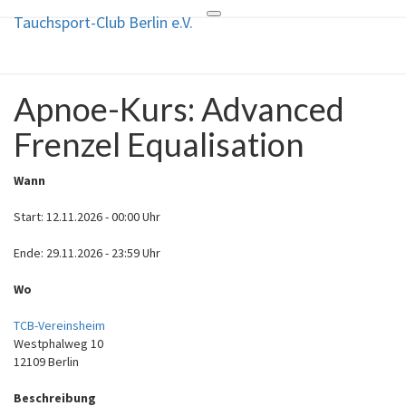
Tauchsport-Club Berlin e.V.
Toggle
Tauchsport-Club Berlin e.V.
navigation
TCB
Apnoe-Kurs: Advanced
Apnoe-
Kurs:
Frenzel Equalisation
Advanced
Frenzel
Equalisation
Wann
Start: 12.11.2026 - 00:00 Uhr
Ende: 29.11.2026 - 23:59 Uhr
Wo
TCB-Vereinsheim
Westphalweg 10
12109 Berlin
Beschreibung