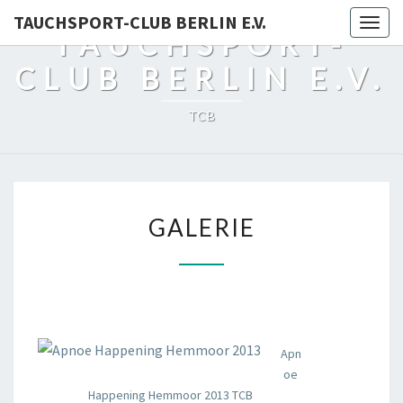
TAUCHSPORT-CLUB BERLIN E.V.
Togg
TAUCHSPORT-
navig
CLUB BERLIN E.V.
TCB
GALERIE
GALERIE
Apn
oe
Happening Hemmoor 2013 TCB