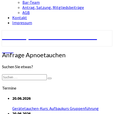
Bar-Team
Antrag, Satzung, Mitgliedsbeiträge
AGB
Kontakt
Impressum
Tauchsport-Club Berlin e.V.
TCB
Anfrage
Anfrage Apnoetauchen
Apnoetauchen
Suchen Sie etwas?
Suchen
Suchen
nach:
Termine
20.06.2026
Gerätetauchen-Kurs: Aufbaukurs Gruppenführung
20.06.2026