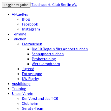
Tauchsport-Club Berlin e.V.
Toggle navigation
Aktuelles
Blog
Facebook
Instagram
Termine
Tauchen
Freitauchen
Die 10 Regeln fürs Apnoetauchen
Schnuppertauchen
Probetraining
Wettkampfteam
Jugend
Fotogruppe
UW Rugby
Ausbildung
Training
Unser Verein
Der Vorstand des TCB
Clubheim
Geräte-Team