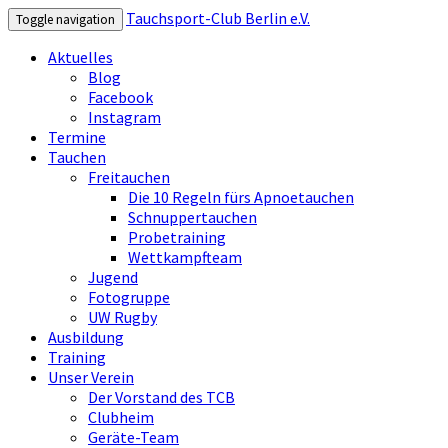
Tauchsport-Club Berlin e.V.
Toggle navigation
Aktuelles
Blog
Facebook
Instagram
Termine
Tauchen
Freitauchen
Die 10 Regeln fürs Apnoetauchen
Schnuppertauchen
Probetraining
Wettkampfteam
Jugend
Fotogruppe
UW Rugby
Ausbildung
Training
Unser Verein
Der Vorstand des TCB
Clubheim
Geräte-Team