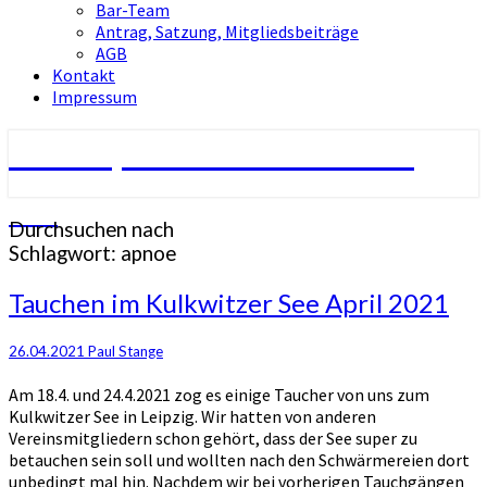
Bar-Team
Antrag, Satzung, Mitgliedsbeiträge
AGB
Kontakt
Impressum
Tauchsport-Club Berlin e.V.
TCB
Durchsuchen nach
Schlagwort:
apnoe
Tauchen
Tauchen im Kulkwitzer See April 2021
im
Kulkwitzer
26.04.2021
Paul Stange
See
April
Am 18.4. und 24.4.2021 zog es einige Taucher von uns zum
2021
Kulkwitzer See in Leipzig. Wir hatten von anderen
Vereinsmitgliedern schon gehört, dass der See super zu
betauchen sein soll und wollten nach den Schwärmereien dort
unbedingt mal hin. Nachdem wir bei vorherigen Tauchgängen