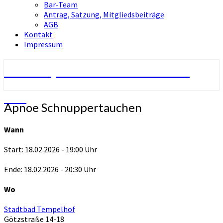
Bar-Team
Antrag, Satzung, Mitgliedsbeiträge
AGB
Kontakt
Impressum
Tauchsport-Club Berlin e.V.
TCB
Apnoe
Apnoe Schnuppertauchen
Schnuppertauchen
Wann
Start: 18.02.2026 - 19:00 Uhr
Ende: 18.02.2026 - 20:30 Uhr
Wo
Stadtbad Tempelhof
Götzstraße 14-18