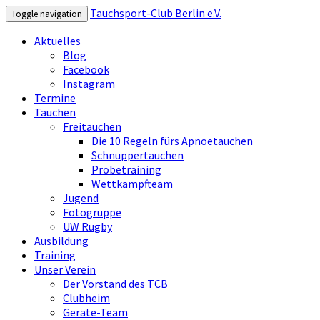
Tauchsport-Club Berlin e.V.
Toggle navigation
Aktuelles
Blog
Facebook
Instagram
Termine
Tauchen
Freitauchen
Die 10 Regeln fürs Apnoetauchen
Schnuppertauchen
Probetraining
Wettkampfteam
Jugend
Fotogruppe
UW Rugby
Ausbildung
Training
Unser Verein
Der Vorstand des TCB
Clubheim
Geräte-Team