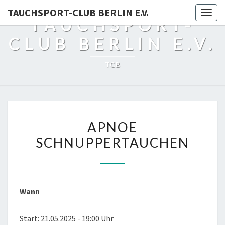
TAUCHSPORT-CLUB BERLIN E.V.
Togg
TAUCHSPORT-
navig
CLUB BERLIN E.V.
TCB
APNOE
APNOE
SCHNUPPERTAUCHEN
SCHNUPPERTAUCHEN
Wann
Start: 21.05.2025 - 19:00 Uhr