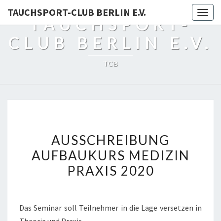
TAUCHSPORT-CLUB BERLIN E.V.
Togg
TAUCHSPORT-
navig
CLUB BERLIN E.V.
TCB
AUSSCHREIBUNG
AUSSCHREIBUNG
AUFBAUKURS
AUFBAUKURS MEDIZIN
MEDIZIN
PRAXIS 2020
PRAXIS
2020
Das Seminar soll Teilnehmer in die Lage versetzen in