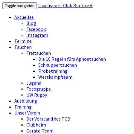
Tauchsport-Club Berlin e.V.
Toggle navigation
Aktuelles
Blog
Facebook
Instagram
Termine
Tauchen
Freitauchen
Die 10 Regeln fürs Apnoetauchen
Schnuppertauchen
Probetraining
Wettkampfteam
Jugend
Fotogruppe
UW Rugby
Ausbildung
Training
Unser Verein
Der Vorstand des TCB
Clubheim
Geräte-Team