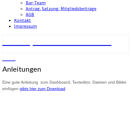
Bar-Team
Antrag, Satzung, Mitgliedsbeiträge
AGB
Kontakt
Impressum
Tauchsport-Club Berlin e.V.
TCB
Anleitungen
Anleitungen
Eine gute Anleitung
zum
Dashboard,
Texteditor
,
Dateien
und
Bilder
einfügen
gibts hier zum Download
.