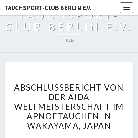
TAUCHSPORT-CLUB BERLIN E.V.
Togg
TAUCHSPORT-
navig
CLUB BERLIN E.V.
TCB
ABSCHLUSSBERICHT
ABSCHLUSSBERICHT VON
VON
DER AIDA
DER
WELTMEISTERSCHAFT IM
AIDA
WELTMEISTERSCHAFT
APNOETAUCHEN IN
IM
WAKAYAMA, JAPAN
APNOETAUCHEN