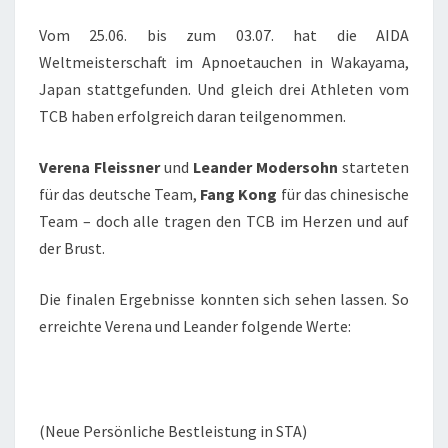
IN
WAKAYAMA,
Vom 25.06. bis zum 03.07. hat die AIDA
JAPAN
Weltmeisterschaft im Apnoetauchen in Wakayama,
Japan stattgefunden. Und gleich drei Athleten vom
TCB haben erfolgreich daran teilgenommen.
Verena Fleissner
und
Leander Modersohn
starteten
für das deutsche Team,
Fang Kong
für das chinesische
Team – doch alle tragen den TCB im Herzen und auf
der Brust.
Die finalen Ergebnisse konnten sich sehen lassen. So
erreichte Verena und Leander folgende Werte:
(Neue Persönliche Bestleistung in STA)