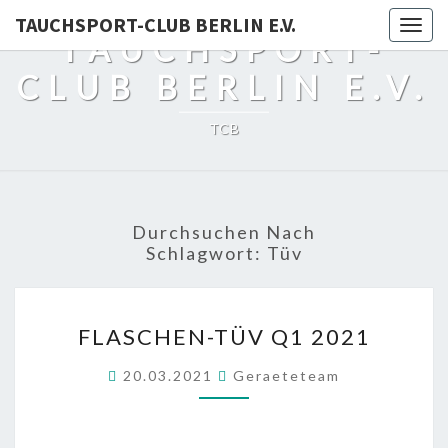
TAUCHSPORT-CLUB BERLIN E.V.
Togg
TAUCHSPORT-
navig
CLUB BERLIN E.V.
TCB
Durchsuchen Nach
Schlagwort:
Tüv
FLASCHEN-
FLASCHEN-TÜV Q1 2021
TÜV
Q1
20.03.2021
Geraeteteam
2021