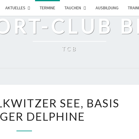
AKTUELLES
TERMINE
TAUCHEN
AUSBILDUNG
TRAIN
RT-CLUB BE
TCB
LEIPZIG,
LKWITZER SEE, BASIS
KULKWITZER
IGER DELPHINE
SEE,
BASIS
LEIPZIGER