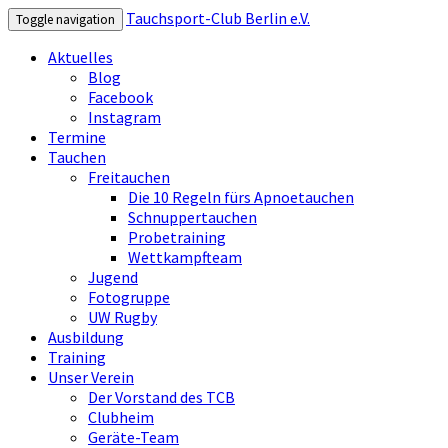
Tauchsport-Club Berlin e.V.
Toggle navigation
Aktuelles
Blog
Facebook
Instagram
Termine
Tauchen
Freitauchen
Die 10 Regeln fürs Apnoetauchen
Schnuppertauchen
Probetraining
Wettkampfteam
Jugend
Fotogruppe
UW Rugby
Ausbildung
Training
Unser Verein
Der Vorstand des TCB
Clubheim
Geräte-Team