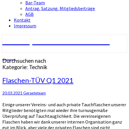
Bar-Team
Antrag, Satzung, Mitgliedsbeiträge
AGB
Kontakt
Impressum
Tauchsport-Club Berlin e.V.
TCB
Durchsuchen nach
Kategorie:
Technik
Flaschen-
Flaschen-TÜV Q1 2021
TÜV
Q1
20.03.2021
Geraeteteam
2021
Einige unserer Vereins- und auch private Tauchflaschen unserer
Mitglieder benötigten mal wieder ihre turnusgemäße
Überprüfung auf Tauchtauglichkeit. Die vereinseigenen
Flaschen haben wir dank unserer internen Organisation ganz
gut im Blick, aber viele der privaten Flaschen sind nicht